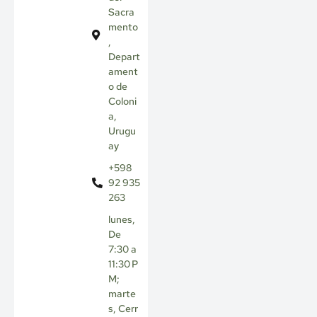
Sacra
mento
,
Depart
ament
o de
Coloni
a,
Urugu
ay
+598
92 935
263
lunes,
De
7:30 a
11:30 P
M;
marte
s, Cerr