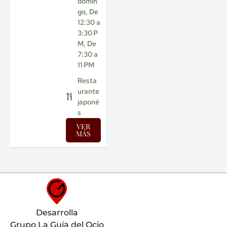
domin
go, De
12:30 a
3:30 P
M, De
7:30 a
11 PM
Resta
urante
japoné
s
VER
MÁS
Desarrolla
Grupo La Guía del Ocio