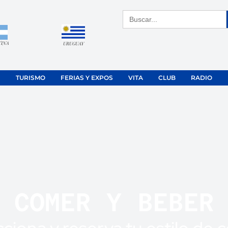
Buscar:
TINA
URUGUAY
TURISMO
FERIAS Y EXPOS
VITA
CLUB
RADIO
COMER Y BEBER