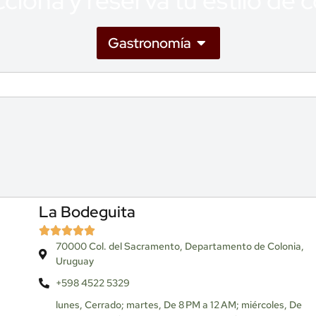
ciona y reserva tu estilo de 
Gastronomía
La Bodeguita
70000 Col. del Sacramento, Departamento de Colonia,
Uruguay
+598 4522 5329
lunes, Cerrado; martes, De 8 PM a 12 AM; miércoles, De