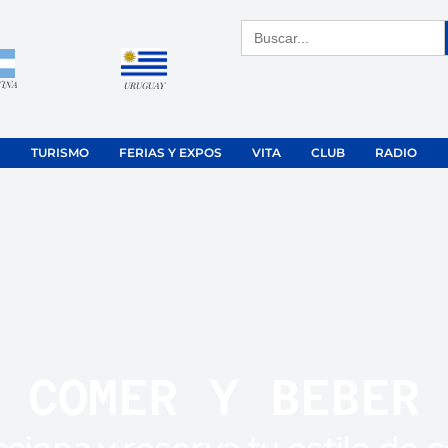
Buscar:
TINA
URUGUAY
TURISMO
FERIAS Y EXPOS
VITA
CLUB
RADIO
COMER Y BEBER