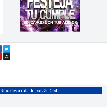
Sitio desarrollado por:
–
SoiGraf