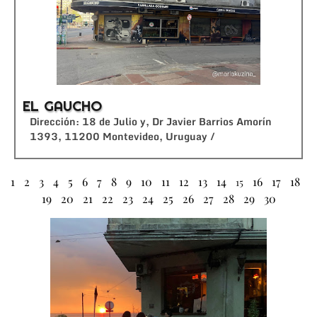
EL GAUCHO
Dirección: 18 de Julio y, Dr Javier Barrios Amorín
1393, 11200 Montevideo, Uruguay /
1
2
3
4
5
6
7
8
9
10
11
12
13
14
16
17
18
15
19
20
21
22
23
24
25
26
27
28
29
30